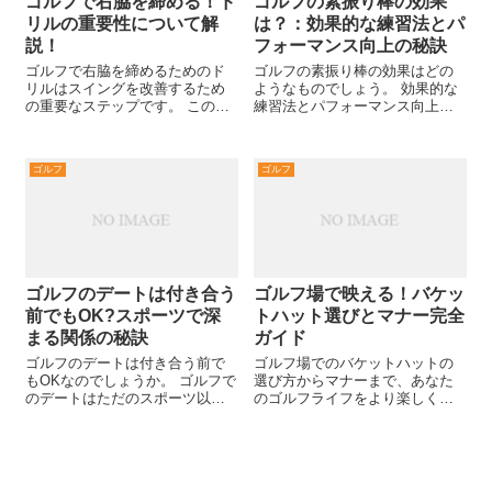
ゴルフで右脇を締める！ド
ゴルフの素振り棒の効果
リルの重要性について解
は？：効果的な練習法とパ
説！
フォーマンス向上の秘訣
ゴルフで右脇を締めるためのド
ゴルフの素振り棒の効果はどの
リルはスイングを改善するため
ようなものでしょう。 効果的な
の重要なステップです。 このシ
練習法とパフォーマンス向上の
ンプルだが効果的なドリルが、
秘訣ゴルフのパフォーマンス向
なぜゴルフのパフォーマンスに
上には、効果的な素振りが不可
とって重要なのかを、実践的な
欠です。 この記事では、ゴルフ
ゴルフ
ゴルフ
視点で解説します。 本記事を通
素振り棒の効果を解析し、あな
じて、あなたのゴルフスキルを
たのゴルフ技術を次のレベルへ
次のレベルへ...
と導く方法を...
ゴルフのデートは付き合う
ゴルフ場で映える！バケッ
前でもOK?スポーツで深
トハット選びとマナー完全
まる関係の秘訣
ガイド
ゴルフのデートは付き合う前で
ゴルフ場でのバケットハットの
もOKなのでしょうか。 ゴルフで
選び方からマナーまで、あなた
のデートはただのスポーツ以上
のゴルフライフをより楽しく、
の意味を持ちます。 特に付き合
スタイリッシュに変える秘訣を
う前、この活動は二人の関係を
ご紹介します。スコアアップも
深める絶好のチャンスです。 本
夢じゃない！
記事では、このユニークなデー
ト方法を探求し、あなたがその