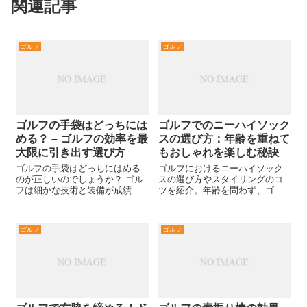
関連記事
ゴルフ
ゴルフ
ゴルフの手袋はどっちには
ゴルフでのニーハイソック
める？ – ゴルフの効率を最
スの選び方：年齢を重ねて
大限に引き出す選び方
もおしゃれを楽しむ秘訣
ゴルフの手袋はどっちにはめる
ゴルフにおけるニーハイソック
のが正しいのでしょうか？ ゴル
スの選び方やスタイリングのコ
フは細かな技術と装備が成績に
ツを紹介。年齢を問わず、ゴル
大きく影響します。 特に手袋
フファッションを楽しむための
は、グリップとの一体感を高
アドバイスをお届けします。あ
め、スイングの安定に欠かせま
なたのゴルフライフがもっと輝
ゴルフ
ゴルフ
せん。 では、ゴルフでの手袋の
くヒントがここに。
選び方はどうあるべきでしょう
か？ この記事...