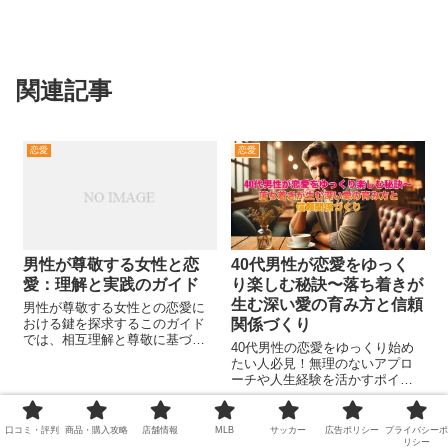
関連記事
恋愛
恋愛
男性が尊敬する女性と恋
40代男性が恋愛をゆっく
愛：理解と実践のガイド
り楽しむ秘訣〜落ち着きが
生む深い愛の育み方と信頼
男性が尊敬する女性との恋愛に
おける鍵を探求するこのガイド
関係づくり
では、相互理解と尊敬に基づく
40代男性の恋愛をゆっくり始め
関係構築の秘訣を紐解きます。
たい人必見！無理のないアプロ
成功への第一歩を踏み出しまし
ーチや人生経験を活かすポイン
ょう。
ト、深い信頼を築く秘訣を徹底
解説。落ち着きや自分らしさを
大切に、じっくりと魅力を引き
口コミ・評判
商品・購入攻略
店舗情報
MLB
サッカー
広告ポリシー
プライバシーポ
恋愛
恋愛
出す方法をお伝えします。40代
リシー