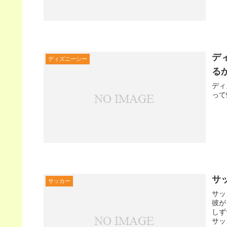
デ
ディズニーシー
る
ディ
って
サ
サッカー
サッ
彼が
しず
サッ