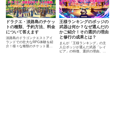
ドラクエ・淡路島のチケッ
王様ランキングのボッジの
トの種類、予約方法、料金
武器は何か？なぜ選んだの
について答えます
かご紹介！その選択の理由
と修行の成果とは？
淡路島のドラゴンクエストアイ
ランドでの壮大なRPG体験を紹
まんが「王様ランキング」の主
介！様々な種類のチケット選択
人公ボッジが選んだ武器「レイ
から、予約方法、料金の詳細ま
ピア」の特徴、選択の理由、ボ
でを徹底解説。あなたが主役の
ッジの持つ特徴として正しいも
ドラクエの世界へ足を踏み入
のや修行の成果について詳しく
れ、未知の冒険に挑戦してみま
解説します。ボッジの成長を見
せんか？この記事で、ドラクエ
逃さないで！
ファンなら絶対に見逃せない情
報を完全ガイドします。