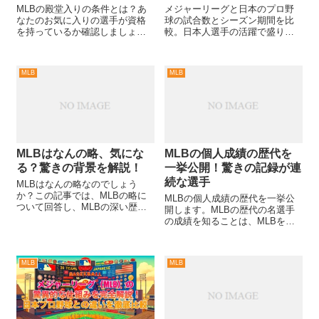
MLBの殿堂入りの条件とは？あ
メジャーリーグと日本のプロ野
なたのお気に入りの選手が資格
球の試合数とシーズン期間を比
を持っているか確認しましょ
較。日本人選手の活躍で盛り上
う！選手のキャリア、実績、そ
がるメジャーリーグの魅力を紹
してファンとの絆がポイントで
介。
す。
MLB
MLB
MLBはなんの略、気にな
MLBの個人成績の歴代を
る？驚きの背景を解説！
一挙公開！驚きの記録が連
続な選手
MLBはなんの略なのでしょう
か？この記事では、MLBの略に
MLBの個人成績の歴代を一挙公
ついて回答し、MLBの深い歴史
開します。MLBの歴代の名選手
や文化、その魅力を紐解きま
の成績を知ることは、MLBをよ
す。
り楽しく観戦するポイントで
す。
MLB
MLB