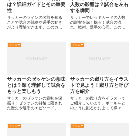
は？詳細ガイドとその重要
人数の影響は？試合を左右
性
する瞬間！
サッカーのラインの名前を知る
サッカーでレッドカードの人数
ことで試合の戦略や選手の動き
の影響を深く探る！試合の流
がより理解できます。このガイ
れ、戦術、選手の心理。この記
ドでは、グラウンド上の各ライ
事で、レッドカードの背後に隠
ンの意味とその影響を紹介。サ
れる真実を明らかにします。是
ッカーの魅力を更に深く感じる
非、詳細をご覧ください！
サッカー
サッカー
ための情報を提供します。
サッカーのゼッケンの意味
サッカーの蹴り方をイラス
とは？深く理解して試合を
トで見よう！蹴り方と呼び
もっと楽しもう
方を紹介
サッカーのゼッケンの意味を深
サッカーの蹴り方をイラストで
掘り！ゼッケンの背後に隠され
ご紹介しています。ボールをど
た歴史や選手のエピソード、そ
のように蹴るかによって様々な
して試合観戦をもっと楽しむ秘
シュートやパスが生まれるので
訣を紹介します。興味が湧いた
知っておきましょう。
ら、ぜひ記事をチェック！
サッカー
サッカー