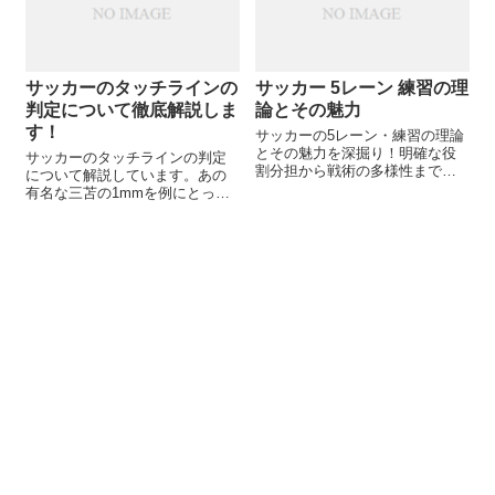
サッカーのタッチラインの
サッカー 5レーン 練習の理
判定について徹底解説しま
論とその魅力
す！
サッカーの5レーン・練習の理論
とその魅力を深掘り！明確な役
サッカーのタッチラインの判定
割分担から戦術の多様性まで、
について解説しています。あの
この練習方法がなぜ注目されて
有名な三苫の1mmを例にとっ
いるのかを詳しく解説。チーム
て、詳しく説明しています。
の連携を次のレベルへと引き上
げる秘訣を知りたい方は必読で
す。